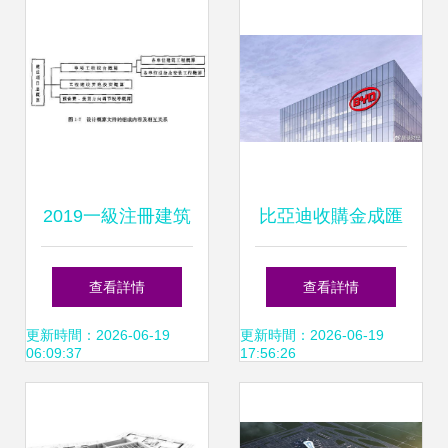
業(建筑工程)建設
項目設計規模劃分
表【模板范本】
2019一級注冊建筑
比亞迪收購金成匯
師《建筑經濟施
運建設工程全部股
查看詳情
查看詳情
工》基礎考點:建設
權，改名“亞為”進
更新時間：2026-06-19
更新時間：2026-06-19
06:09:37
17:56:26
工程項目設計概算
軍產業布局