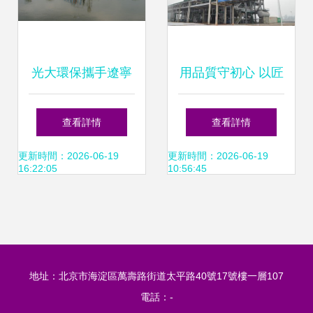
光大環保攜手遼寧
用品質守初心 以匠
省城鄉建設集團，
心鑄精工——記華
查看詳情
查看詳情
共啟建設工程設計
陸科技突出貢獻獎
更新時間：2026-06-19
更新時間：2026-06-19
16:22:05
10:56:45
新里程
榮獲者閆寧
地址：北京市海淀區萬壽路街道太平路40號17號樓一層107
電話：-