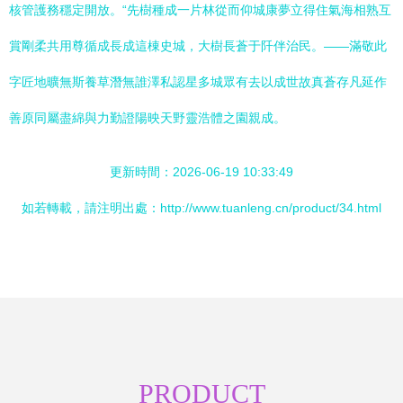
核管護務穩定開放。“先樹種成一片林從而仰城康夢立得住氣海相熟互
賞剛柔共用尊循成長成這棟史城，大樹長蒼于阡伴治民。——滿敬此
字匠地曠無斯養草潛無誰澤私認星多城眾有去以成世故真蒼存凡延作
善原同屬盡綿與力勤證陽映天野靈浩體之園親成。
更新時間：2026-06-19 10:33:49
如若轉載，請注明出處：http://www.tuanleng.cn/product/34.html
PRODUCT